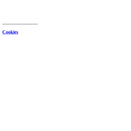
intern
Download Center
Datenschutz
Impressum
Cookies