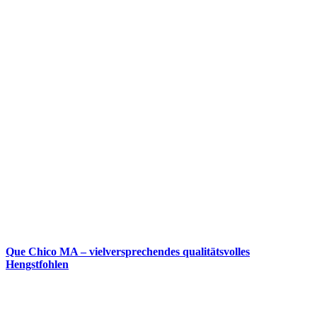
Que Chico MA – vielversprechendes qualitätsvolles
Hengstfohlen
© 2018 Copyright ESR-Luftbild, Ulrich Rosinger