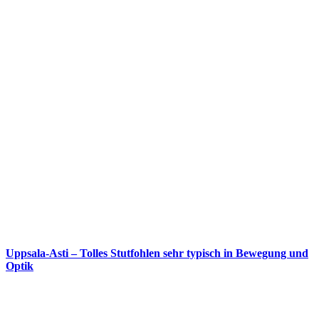
Uppsala-Asti – Tolles Stutfohlen sehr typisch in Bewegung und
Optik