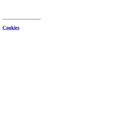
intern
Download Center
Datenschutz
Impressum
Cookies