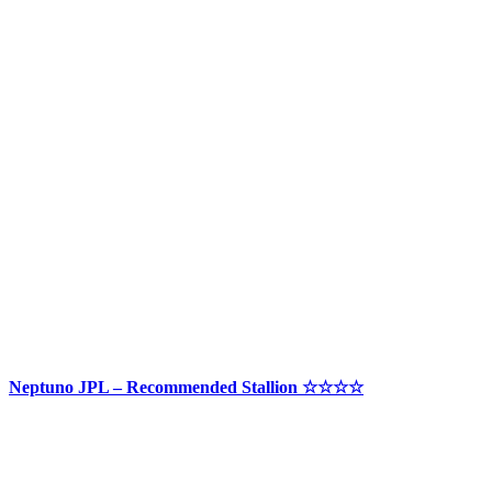
Neptuno JPL – Recommended Stallion ☆☆☆☆
© 2018 Copyright ESR-Luftbild, Ulrich Rosinger