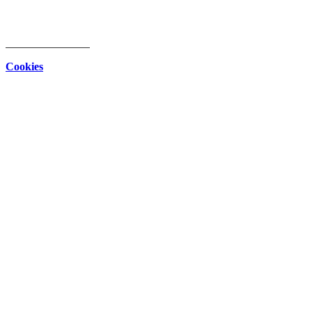
intern
Download Center
Datenschutz
Impressum
Cookies