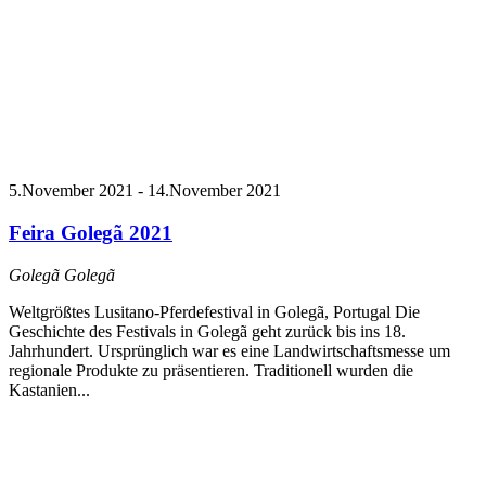
5.November 2021
-
14.November 2021
Feira Golegã 2021
Golegã
Golegã
Weltgrößtes Lusitano-Pferdefestival in Golegã, Portugal Die
Geschichte des Festivals in Golegã geht zurück bis ins 18.
Jahrhundert. Ursprünglich war es eine Landwirtschaftsmesse um
regionale Produkte zu präsentieren. Traditionell wurden die
Kastanien...
© 2018 Copyright ESR-Luftbild, Ulrich Rosinger