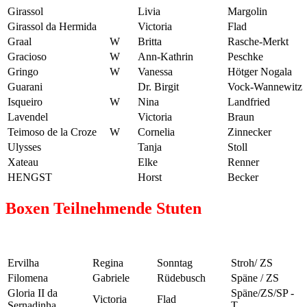
Girassol
Livia
Margolin
Girassol da Hermida
Victoria
Flad
Graal
W
Britta
Rasche-Merkt
Gracioso
W
Ann-Kathrin
Peschke
Gringo
W
Vanessa
Hötger Nogala
Guarani
Dr. Birgit
Vock-Wannewitz
Isqueiro
W
Nina
Landfried
Lavendel
Victoria
Braun
Teimoso de la Croze
W
Cornelia
Zinnecker
Ulysses
Tanja
Stoll
Xateau
Elke
Renner
HENGST
Horst
Becker
Boxen Teilnehmende Stuten
Ervilha
Regina
Sonntag
Stroh/ ZS
Filomena
Gabriele
Rüdebusch
Späne / ZS
Gloria II da
Späne/ZS/SP -
Victoria
Flad
Sernadinha
T