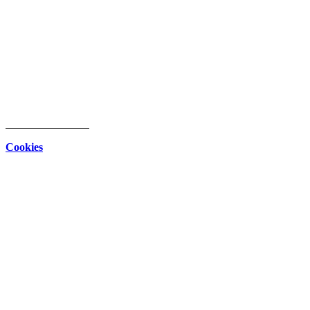
intern
Download Center
Datenschutz
Impressum
Cookies