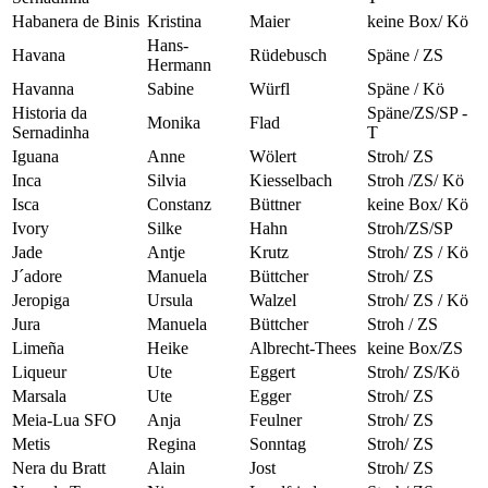
Habanera de Binis
Kristina
Maier
keine Box/ Kö
Hans-
Havana
Rüdebusch
Späne / ZS
Hermann
Havanna
Sabine
Würfl
Späne / Kö
Historia da
Späne/ZS/SP -
Monika
Flad
Sernadinha
T
Iguana
Anne
Wölert
Stroh/ ZS
Inca
Silvia
Kiesselbach
Stroh /ZS/ Kö
Isca
Constanz
Büttner
keine Box/ Kö
Ivory
Silke
Hahn
Stroh/ZS/SP
Jade
Antje
Krutz
Stroh/ ZS / Kö
J´adore
Manuela
Büttcher
Stroh/ ZS
Jeropiga
Ursula
Walzel
Stroh/ ZS / Kö
Jura
Manuela
Büttcher
Stroh / ZS
Limeña
Heike
Albrecht-Thees
keine Box/ZS
Liqueur
Ute
Eggert
Stroh/ ZS/Kö
Marsala
Ute
Egger
Stroh/ ZS
Meia-Lua SFO
Anja
Feulner
Stroh/ ZS
Metis
Regina
Sonntag
Stroh/ ZS
Nera du Bratt
Alain
Jost
Stroh/ ZS