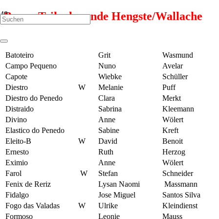
Boxen Teilnehmende Hengste/Wallache
Batoteiro
Grit
Wasmund
Campo Pequeno
Nuno
Avelar
Capote
Wiebke
Schüller
Diestro
W
Melanie
Puff
Diestro do Penedo
Clara
Merkt
Distraido
Sabrina
Kleemann
Divino
Anne
Wölert
Elastico do Penedo
Sabine
Kreft
Eleito-B
W
David
Benoit
Ernesto
Ruth
Herzog
Eximio
Anne
Wölert
Farol
W
Stefan
Schneider
Fenix de Reriz
Lysan Naomi
Massmann
Fidalgo
Jose Miguel
Santos Silva
Fogo das Valadas
W
Ulrike
Kleindienst
Formoso
Leonie
Mauss