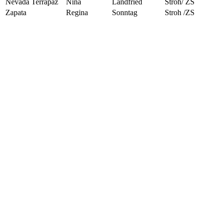
Nevada Terrapaz
Nina
Landfried
Stroh/ ZS
Zapata
Regina
Sonntag
Stroh /ZS
© 2018 Copyright ESR-Luftbild, Ulrich Rosinger