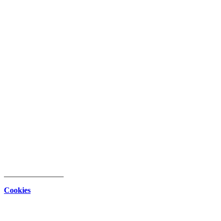
intern
Download Center
Datenschutz
Impressum
Cookies