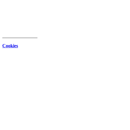
intern
Download Center
Datenschutz
Impressum
Cookies