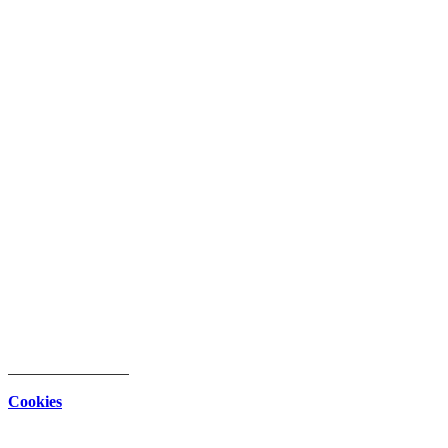
intern
Download Center
Datenschutz
Impressum
Cookies