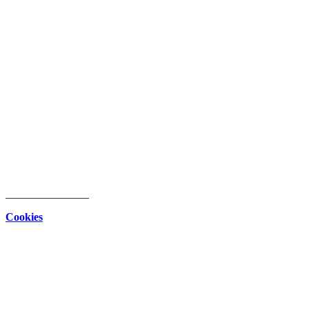
intern
Download Center
Datenschutz
Impressum
Cookies