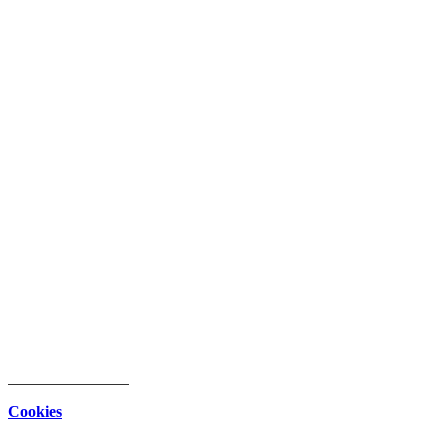
intern
Download Center
Datenschutz
Impressum
Cookies